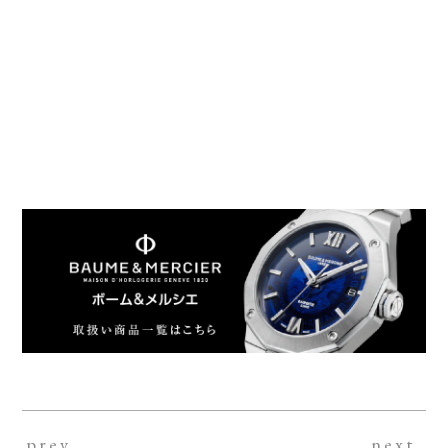
prev.
next.