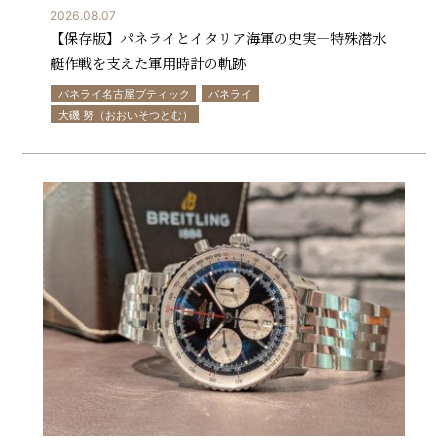
2026.08.07
【保存版】パネライとイタリア海軍の史実—特殊潜水
艇作戦を支えた軍用時計の軌跡
パネライ名古屋ブティック
パネライ
大磯 努（おおいそつとむ）