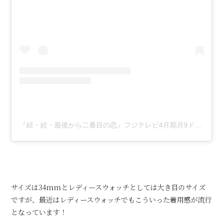
『続・続・最後から二番目の恋』フジテレビ4月期月9ドラマ【公式】(@zokuzokukoi2025)がシェアした投稿
サイズは34mmとレディースウォッチとしては大き目のサイズ
ですが、最近はレディースウォッチでもこういった着用感が流行
となっています！