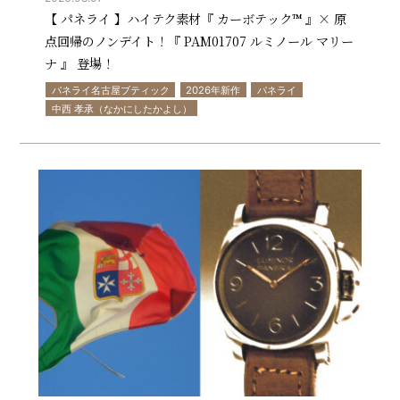
【 パネライ 】ハイテク素材『 カーボテック™ 』× 原
点回帰のノンデイト！『 PAM01707 ルミノール マリー
ナ 』 登場！
パネライ名古屋ブティック
2026年新作
パネライ
中西 孝承（なかにしたかよし）