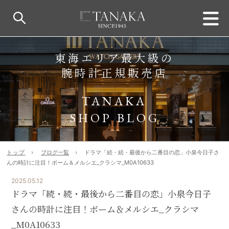
東海エリア最大級の
腕時計正規販売店
TANAKA
SHOP BLOG
トップ
ブログ一覧
ドラマ「続・続・最後から二番目の恋」小泉今日子さ
んの時計に注目！ボーム＆メルシエ_クラシマ_M0A10633
2025.05.12
ドラマ「続・続・最後から二番目の恋」小泉今日子
さんの時計に注目！ボーム＆メルシエ_クラシマ
_M0A10633