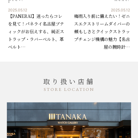
2025.05.12
2025.05.12
【PANERAI】迷ったらコレ
梅雨入り前に備えたい！ゼニ
を見て！パネライ名古屋ブテ
スエクストリームダイバーの
ィックがお伝えする、純正ス
頼もしさとクイックストラッ
トラップ・ラバーベルト、革
プチェンジ機構の魅力【名古
ベルト…
屋の腕時計…
取り扱い店舗
STORE LOCATION