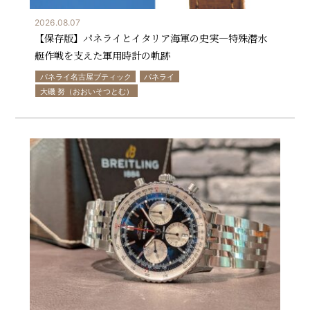
2026.08.07
【保存版】パネライとイタリア海軍の史実—特殊潜水
艇作戦を支えた軍用時計の軌跡
パネライ名古屋ブティック
パネライ
大磯 努（おおいそつとむ）