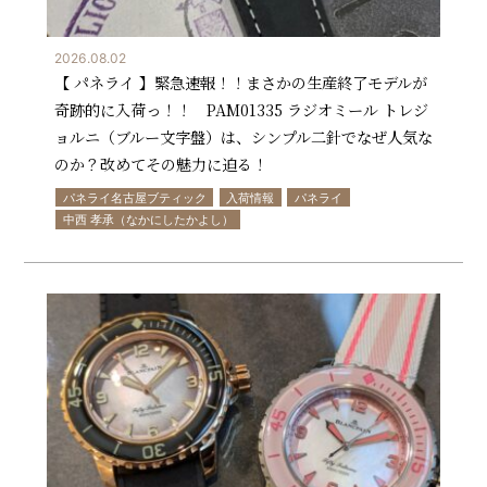
2026.08.02
【 パネライ 】緊急速報！！まさかの生産終了モデルが
奇跡的に入荷っ！！ PAM01335 ラジオミール トレジ
ョルニ（ブルー文字盤）は、シンプル二針でなぜ人気な
のか？改めてその魅力に迫る！
パネライ名古屋ブティック
入荷情報
パネライ
中西 孝承（なかにしたかよし）