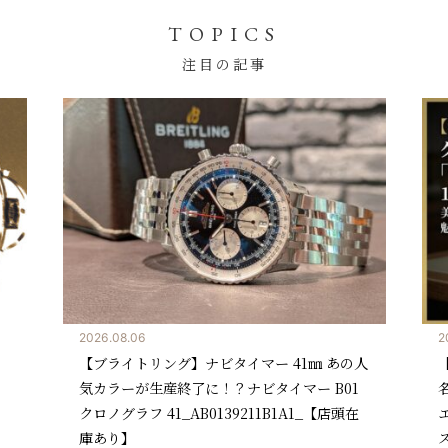
TOPICS
注目の記事
2026.08.03
 あの人
【グラスヒュッテ・オリジナル】生産終了の
 B01
名作 グラスヒュッテ・オリジナル「セネタ・
【店頭在
エクセレンス｜美しき針が魅せる至高のドレ
スウォッチ_W1301010261