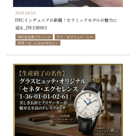
2026.08.04
IWCインヂュニアの新風！セラミックモデルの魅力に
迫る_IW338903
IWC名古屋ブティック
アイ・ダブリュー・シー
丹羽 一仁（にわかずひと）