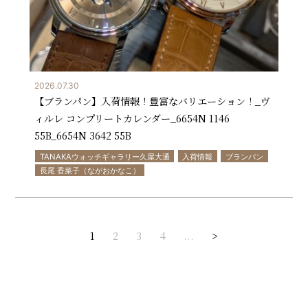
2026.07.30
【ブランパン】入荷情報！豊富なバリエーション！_ヴ
ィルレ コンプリートカレンダー_6654N 1146
55B_6654N 3642 55B
TANAKAウォッチギャラリー久屋大通
入荷情報
ブランパン
長尾 香菜子（ながおかなこ）
1
2
3
4
...
>