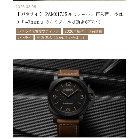
2026.08.08
【 パネライ 】 PAM01735 ルミノール 、再入荷！ やは
り『 47mm 』のルミノールは動きが早い！！
パネライ名古屋ブティック
2026年新作
入荷情報
パネライ
中西 孝承（なかにしたかよし）