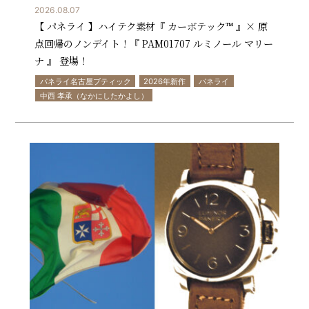
2026.08.07
【 パネライ 】ハイテク素材『 カーボテック™ 』× 原
点回帰のノンデイト！『 PAM01707 ルミノール マリー
ナ 』 登場！
パネライ名古屋ブティック
2026年新作
パネライ
中西 孝承（なかにしたかよし）