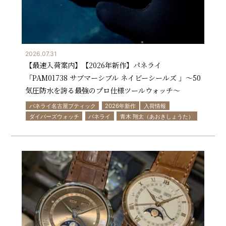
2026.07.31
【最速入荷案内】【2026年新作】パネライ
「PAM01738 サブマーシブル ネイビーシールズ 」〜50
気圧防水を誇る最強のプロ仕様ツールウォッチ〜
パネライ名古屋ブティック
2026年新作
入荷情報
ダイバーズウォッチ
パネライ
青木 翔太（あおきしょうた）