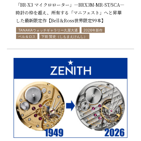
「BR-X3 マイクロローター」—BRX3M-MR-ST/SCA—
時計の枠を超え、所有する「マニフェスト」へと昇華
した最新限定作【Bell＆Ross世界限定99本】
TANAKAウォッチギャラリー久屋大通
2026年新作
ベル＆ロス
下前 賢史（しもまえけんし）