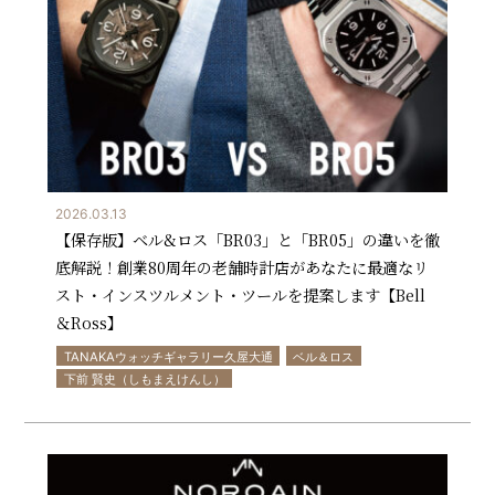
2026.03.13
【保存版】ベル&ロス「BR03」と「BR05」の違いを徹
底解説！創業80周年の老舗時計店があなたに最適なリ
スト・インスツルメント・ツールを提案します【Bell
＆Ross】
TANAKAウォッチギャラリー久屋大通
ベル＆ロス
下前 賢史（しもまえけんし）