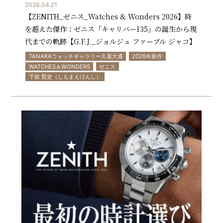
2026.04.21
【ZENITH_ゼニス_Watches & Wonders 2026】時
を超えた傑作：ゼニス「キャリバー135」の誕生から現
代までの軌跡【G.F.J._ジョルジュ ファーブル ジャコ】
TANAKAウォッチギャラリー久屋大通
2026年新作
WATCHES＆WONDERS
ゼニス
下前 賢史（しもまえけんし）