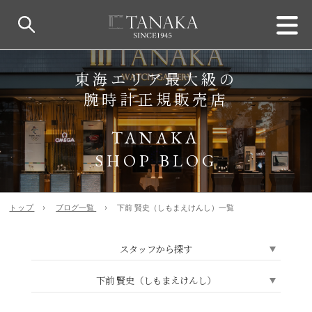
東海エリア最大級の
腕時計正規販売店
TANAKA
SHOP BLOG
トップ
ブログ一覧
下前 賢史（しもまえけんし）一覧