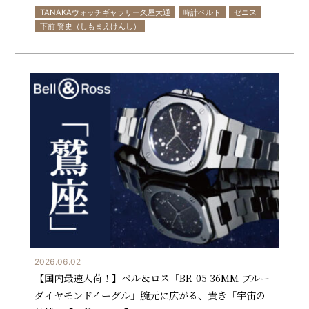
TANAKAウォッチギャラリー久屋大通
時計ベルト
ゼニス
下前 賢史（しもまえけんし）
2026.06.02
【国内最速入荷！】ベル＆ロス「BR-05 36MM ブルー
ダイヤモンドイーグル」――腕元に広がる、貴き「宇宙の