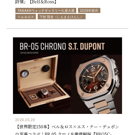
詩情」【Bell＆Ross】
TANAKAウォッチギャラリー久屋大通
2026年新作
ベル＆ロス
下前 賢史（しもまえけんし）
2026.05.29
【世界限定150本】ベル＆ロス×エス・テー・デュポン
の至高コラボ！BR 05 クロノを徹底解説【BRO5C-