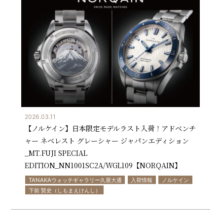
2026.03.11
【ノルケイン】日本限定モデルラスト入荷！アドベンチ
ャー ネベレスト グレーシャー ジャパンエディション
_MT.FUJI SPECIAL
EDITION_NN1001SC2A/WGL109【NORQAIN】
TANAKAウォッチギャラリー久屋大通
入荷情報
ノルケイン
下前 賢史（しもまえけんし）