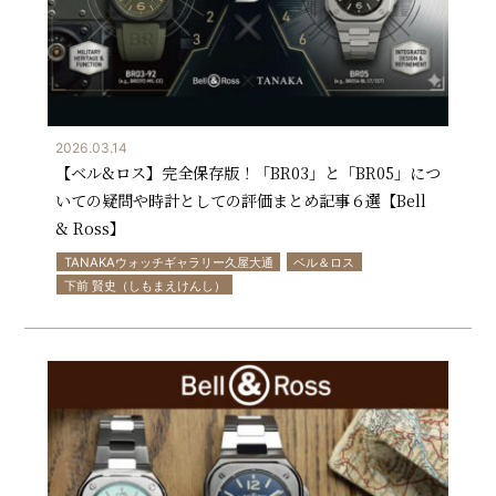
2026.03.14
【ベル&ロス】完全保存版！「BR03」と「BR05」につ
いての疑問や時計としての評価まとめ記事６選【Bell
& Ross】
TANAKAウォッチギャラリー久屋大通
ベル＆ロス
下前 賢史（しもまえけんし）