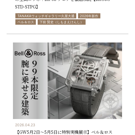
STD-STPG】
TANAKAウォッチギャラリー久屋大通
2026年新作
ベル＆ロス
下前 賢史（しもまえけんし）
2026.04.23
【GW5月2日～5月5日に特別実機展示】ベル＆ロス