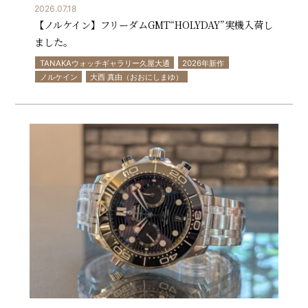
2026.07.18
【ノルケイン】フリーダムGMT“HOLYDAY”実機入荷し
ました。
TANAKAウォッチギャラリー久屋大通
2026年新作
ノルケイン
大西 真由（おおにしまゆ）