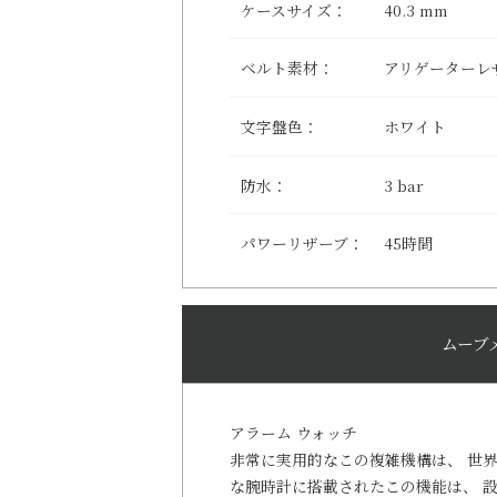
ケースサイズ：
40.3 mm
ベルト素材：
アリゲーターレ
文字盤色：
ホワイト
防水：
3 bar
パワーリザーブ：
45時間
ムーブ
アラーム ウォッチ
非常に実用的なこの複雑機構は、 世
な腕時計に搭載されたこの機能は、 