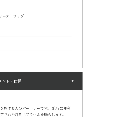
ザーストラップ
メント・仕様
界を旅する人のパートナーです。 旅行に便利
設定された時刻にアラームを鳴らします。