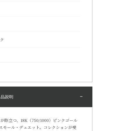
ック
商品説明
ンが際立つ、18K（750/1000）ピンクゴール
スモール・デュエット。コレクションが受