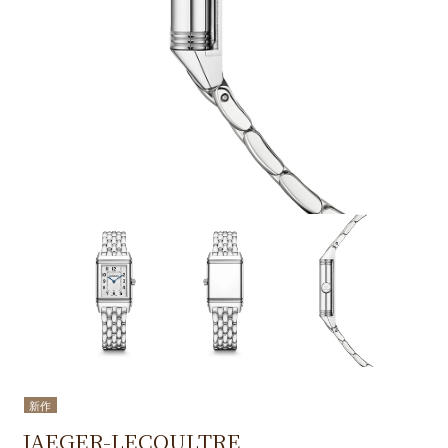
新作
JAEGER-LECOULTRE