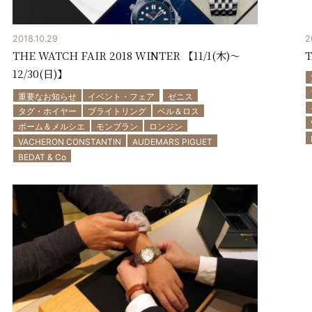
2018.10.29
2
THE WATCH FAIR 2018 WINTER 【11/1(木)～
12/30(日)】
重要なお知らせ
イベント・フェア
ゼニス
タグ・ホイヤー
ブライトリング
ベル＆ロス
ボーム＆メルシエ
モンブラン
ロンジン
VACHERON CONSTANTIN
AUDEMARS PIGUET
BEDAT & Co