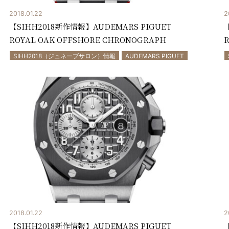
2018.01.22
2
【SIHH2018新作情報】AUDEMARS PIGUET
ROYAL OAK OFFSHORE CHRONOGRAPH
R
SIHH2018（ジュネーブサロン）情報
AUDEMARS PIGUET
2018.01.22
2
【SIHH2018新作情報】AUDEMARS PIGUET