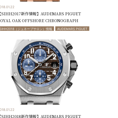
018.01.22
【SIHH2017新作情報】AUDEMARS PIGUET
OYAL OAK OFFSHORE CHRONOGRAPH
SIHH2018（ジュネーブサロン）情報
AUDEMARS PIGUET
018.01.22
【SIHH2018新作情報】AUDEMARS PIGUET