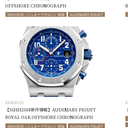
OFFSHORE CHRONOGRAPH
R
SIHH2018（ジュネーブサロン）情報
AUDEMARS PIGUET
2018.01.22
2
【SIHH2018新作情報】AUDEMARS PIGUET
ROYAL OAK OFFSHORE CHRONOGRAPH
SIHH2018（ジュネーブサロン）情報
AUDEMARS PIGUET