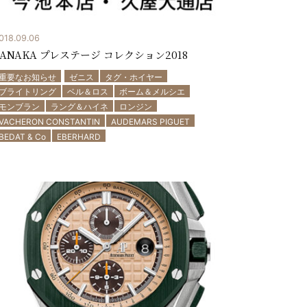
018.09.06
TANAKA プレステージ コレクション2018
重要なお知らせ
ゼニス
タグ・ホイヤー
ブライトリング
ベル＆ロス
ボーム＆メルシエ
モンブラン
ラング＆ハイネ
ロンジン
VACHERON CONSTANTIN
AUDEMARS PIGUET
BEDAT & Co
EBERHARD