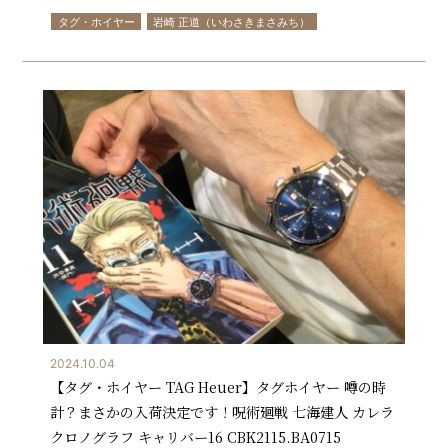
タグ・ホイヤー
岩崎 正道（いわさきまさみち）
2024.10.04
【タグ・ホイヤー TAG Heuer】タグホイヤー 噂の時
計？まさかの入荷決定です！呪術廻戦 七海建人 カレラ
クロノグラフ キャリバー16 CBK2115.BA0715