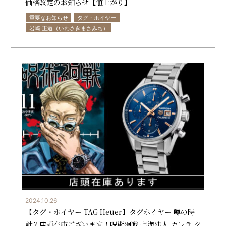
価格改定のお知らせ【値上がり】
重要なお知らせ
タグ・ホイヤー
岩崎 正道（いわさきまさみち）
2024.10.26
【タグ・ホイヤー TAG Heuer】タグホイヤー 噂の時
計？店頭在庫ございます！呪術廻戦 七海建人 カレラ ク