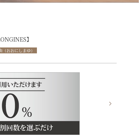
NGINES】
真由（おおにしまゆ）