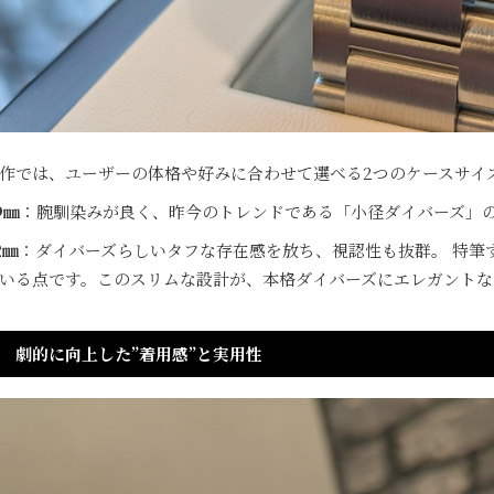
作では、ユーザーの体格や好みに合わせて選べる2つのケースサイ
9㎜
：腕馴染みが良く、昨今のトレンドである「小径ダイバーズ」
2㎜
：ダイバーズらしいタフな存在感を放ち、視認性も抜群。 特筆
いる点です。このスリムな設計が、本格ダイバーズにエレガントな
劇的に向上した”着用感”と実用性