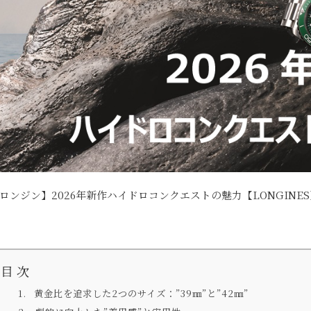
ロンジン】2026年新作ハイドロコンクエストの魅力【LONGINES
目 次
黄金比を追求した2つのサイズ：”39㎜”と”42㎜”