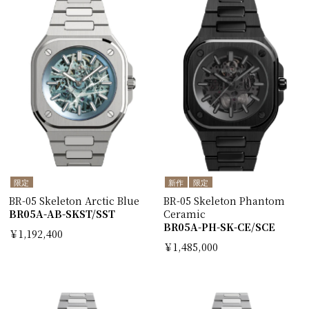
限定
新作
限定
BR-05 Skeleton Arctic Blue
BR-05 Skeleton Phantom
BR05A-AB-SKST/SST
Ceramic
BR05A-PH-SK-CE/SCE
￥1,192,400
￥1,485,000