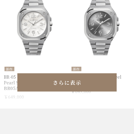
新作
新作
BR-05 36 mm Mother Of
BR-05 36 mm Grey Steel
さらに表示
Pearl Steel
BR05A-S-GR-ST/SST
BR05A-S-MP-ST/SST
￥649,000
￥649,000