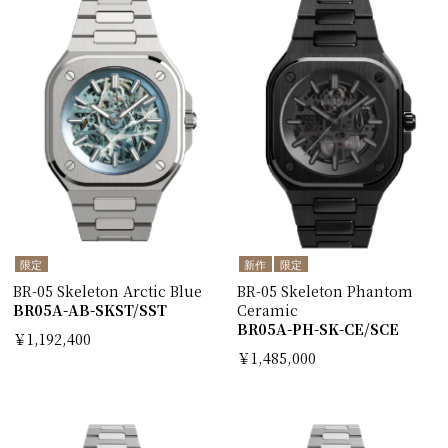
限定
新作
限定
BR-05 Skeleton Arctic Blue
BR-05 Skeleton Phantom
BR05A-AB-SKST/SST
Ceramic
BR05A-PH-SK-CE/SCE
￥1,192,400
￥1,485,000