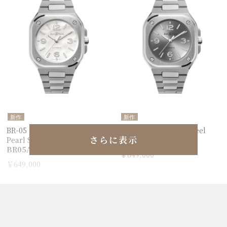
新作
新作
BR-05 36 mm Mother Of
BR-05 36 mm Grey Steel
さらに表示
Pearl Steel
BR05A-S-GR-ST/SST
BR05A-S-MP-ST/SST
￥649,000
￥649,000