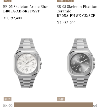
限定
新作
限定
BR-05 Skeleton Arctic Blue
BR-05 Skeleton Phantom
BR05A-AB-SKST/SST
Ceramic
BR05A-PH-SK-CE/SCE
￥1,192,400
￥1,485,000
新作
新作
BR-05 36 mm Mother Of
BR-05 36 mm Grey Steel