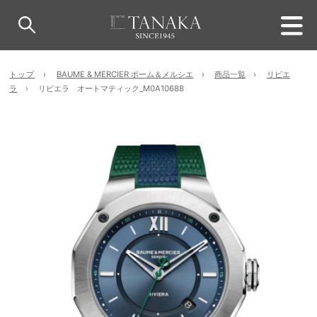
トップ
BAUME & MERCIER ボーム＆メルシエ
商品一覧
リビエ
ラ
リビエラ オートマティック_M0A10688