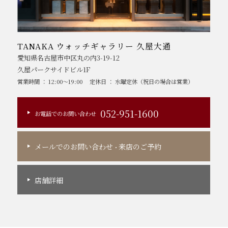
TANAKA ウォッチギャラリー 久屋大通
愛知県名古屋市中区丸の内3-19-12
久屋パークサイドビル1F
営業時間 ： 12:00～19:00
定休日 ： 水曜定休（祝日の場合は営業）
052-951-1600
お電話でのお問い合わせ
メールでのお問い合わせ
来店のご予約
・
店舗詳細