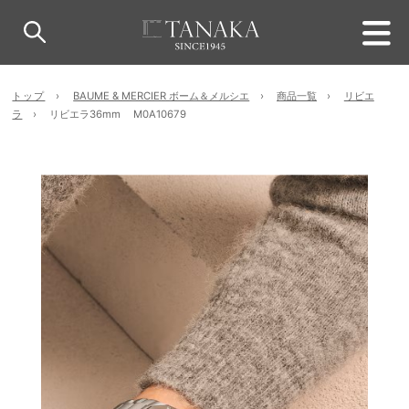
トップ
BAUME & MERCIER ボーム＆メルシエ
商品一覧
リビエ
ラ
リビエラ36mm M0A10679