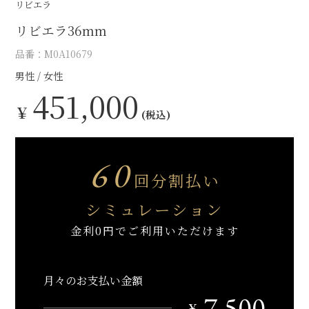
リビエラ
リビエラ36mm
品番：M0A10679
男性
女性
451,000
￥
(税込)
60
回分割払い
シミュレーション
金利0円でご利用いただけます
月々のお支払い金額
7,500
￥