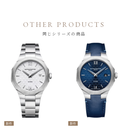
OTHER PRODUCTS
同じシリーズの商品
新作
新作