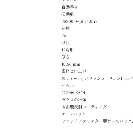
自動巻き
振動数
28800.0vph/4.0hz
石数
26
形状
12角形
厚さ
10.66 mm
素材と仕上げ
スティール, ポリッシュ– サテン仕上
ベゼル
非回転ベゼル
ガラスの種類
両面無反射コーティング
ケースバック
サファイアクリスタル製ケースバック,