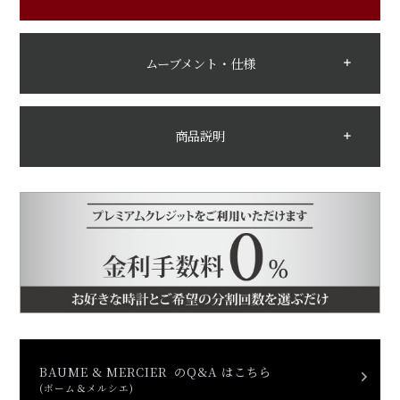
ムーブメント・仕様
商品説明
BAUME & MERCIER のQ&A はこちら
(ボーム＆メルシエ)