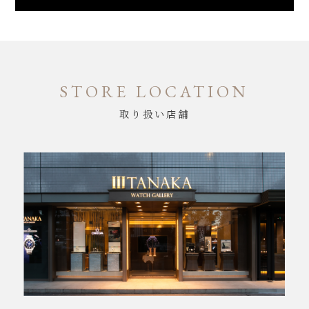
STORE LOCATION
取り扱い店舗