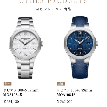
OTHER PRODUCTS
同じシリーズの商品
新作
新作
リビエラ 10845 39mm
リビエラ 10846 39mm
MOA10845
MOA10846
￥284,130
￥262,020