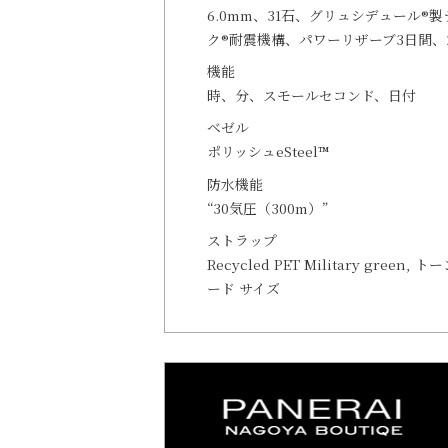
6.0mm、31石、グリュシデュール®製
ク®耐震機構、パワーリザーブ3日間、
機能
時、分、スモールセコンド、日付
ベゼル
ポリッシュeSteel™
防水機能
“30気圧（300m）”
ストラップ
Recycled PET Military green
ード サイズ