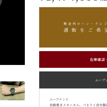
無金利ローン・クレ
通販をご希
在庫確認
ムーブ
ムーブメント
自動巻きメカニカル、パネライ自社製P.9