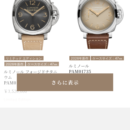
リミテッド エディション
2026年新作
ケースサイズ：47㎜
2026年新作
ケースサイズ：47㎜
ルミノール
PAM01735
ルミノール フォージドチタニ
ウム
￥1,848,000
さらに表示
PAM01629
￥3,520,000
Limited Edition