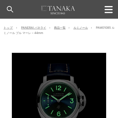
トップ
PANERAI パネライ
商品一覧
ルミノール
PAM01085 ル
ミノール ブル マーレ – 44mm