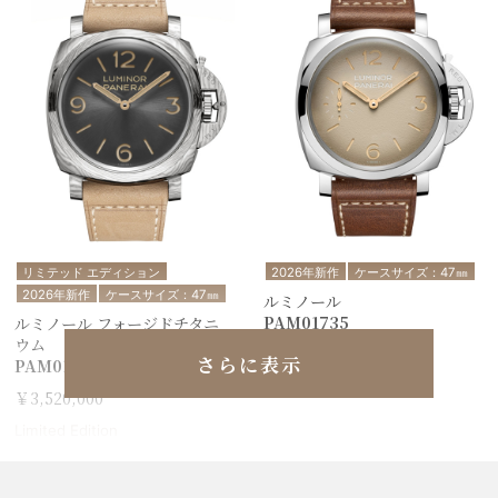
リミテッド エディション
2026年新作
ケースサイズ：47㎜
2026年新作
ケースサイズ：47㎜
ルミノール
PAM01735
ルミノール フォージドチタニ
ウム
￥1,848,000
さらに表示
PAM01629
￥3,520,000
Limited Edition