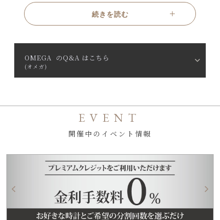
「シーマスター」は、プロフェッショナルダイバーから日常使い
続きを読む
まで対応する高い防水性と耐久性を備え、スポーティかつ洗練
されたデザインが特徴です。
「デ・ヴィル」は、クラシックでエレガントなスタイルを追求
し、ビジネスシーンやフォーマルな場にふさわしい上品な一本
OMEGA のQ&A はこちら
(オメガ)
です。
「コンステレーション」は、精度と美しさを兼ね備えたモデル
で、星座をモチーフにしたデザインが印象的です。
用途やスタイルに応じて選べる豊富なラインナップが、オメガ
EVENT
の魅力をさらに引き立てます。
開催中のイベント情報
オメガ公式サイト
https://www.omegawatches.jp/
オメガ 歴史年表
1848年
ルイ・ブラン が スイスの ラ・ショー・ド・フォンにて、オメガ
の礎となる時計工房を開く