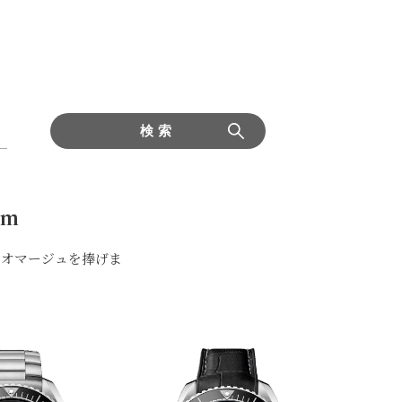
検索
mm
オマ⁠ージ⁠ュを捧げま