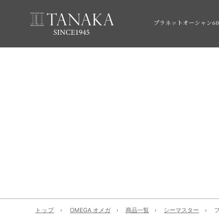
プラネットオーシャン600
トップ
OMEGA オメガ
商品一覧
シーマスター
プ