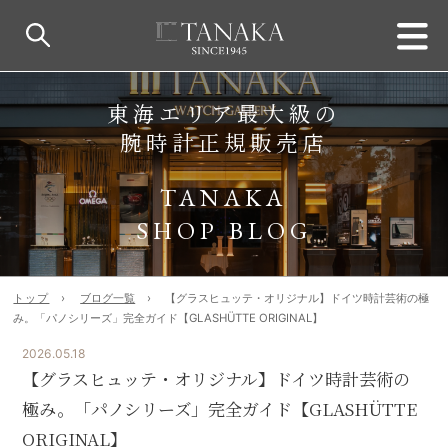
東海エリア最大級の
腕時計正規販売店
TANAKA
SHOP BLOG
トップ
ブログ一覧
【グラスヒュッテ・オリジナル】ドイツ時計芸術の極
み。「パノシリーズ」完全ガイド【GLASHÜTTE ORIGINAL】
2026.05.18
【グラスヒュッテ・オリジナル】ドイツ時計芸術の
極み。「パノシリーズ」完全ガイド【GLASHÜTTE
ORIGINAL】