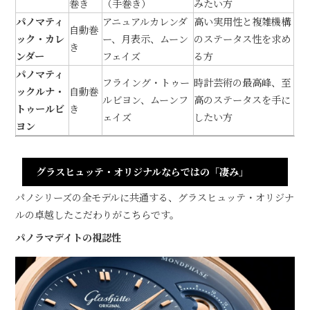
巻き
（手巻き）
みたい方
パノマティ
アニュアルカレンダ
高い実用性と複雑機構
自動巻
ック・カレ
ー、月表示、ムーン
のステータス性を求め
き
ンダー
フェイズ
る方
パノマティ
フライング・トゥー
時計芸術の最高峰、至
ックルナ・
自動巻
ルビヨン、ムーンフ
高のステータスを手に
トゥールビ
き
ェイズ
したい方
ヨン
グラスヒュッテ・オリジナルならではの「凄み」
パノシリーズの全モデルに共通する、グラスヒュッテ・オリジナ
ルの卓越したこだわりがこちらです。
パノラマデイトの視認性