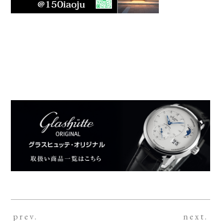
prev.
next.