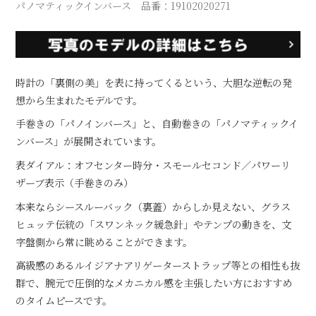
パノマティックインバース 品番：19102020271
時計の「裏側の美」を表に持ってくるという、大胆な逆転の発
想から生まれたモデルです。
手巻きの「パノインバース」と、自動巻きの「パノマティックイ
ンバース」が展開されています。
表ダイアル：オフセンター時分・スモールセコンド／パワーリ
ザーブ表示（手巻きのみ）
本来ならシースルーバック（裏蓋）からしか見えない、グラス
ヒュッテ伝統の「スワンネック緩急針」やテンプの動きを、文
字盤側から常に眺めることができます。
高級感のあるルイジアナアリゲーターストラップ等との相性も抜
群で、腕元で圧倒的なメカニカル感を主張したい方におすすめ
のタイムピースです。