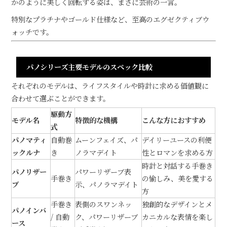
かのように美しく回転する姿は、まさに芸術の一言。
特別なプラチナやゴールド仕様など、至高のエグゼクティブウ
ォッチです。
パノシリーズ主要モデルのスペック比較
それぞれのモデルは、ライフスタイルや時計に求める価値観に
合わせて選ぶことができます。
駆動方
モデル名
特徴的な機構
こんな方におすすめ
式
パノマティ
自動巻
ムーンフェイズ、パ
デイリーユースの利便
ックルナ
き
ノラマデイト
性とロマンを求める方
時計と対話する手巻き
パノリザー
パワーリザーブ表
手巻き
の愉しみ、美を愛する
ブ
示、パノラマデイト
方
手巻き
表側のスワンネッ
独創的なデザインとメ
パノインバ
/ 自動
ク、パワーリザーブ
カニカルな表情を楽し
ース