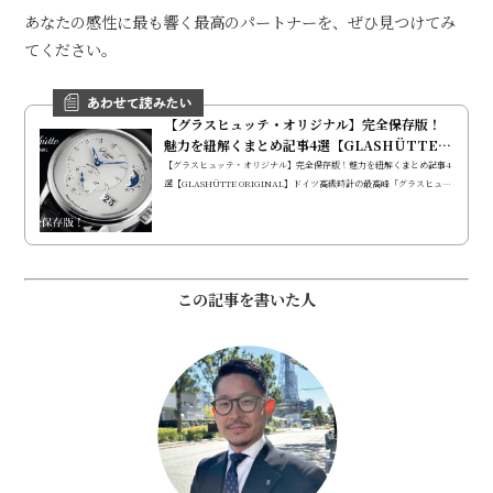
あなたの感性に最も響く最高のパートナーを、ぜひ見つけてみ
てください。
【グラスヒュッテ・オリジナル】完全保存版！
魅力を紐解くまとめ記事4選【GLASHÜTTE O
RIGINAL】
【グラスヒュッテ・オリジナル】完全保存版！魅力を紐解くまとめ記事4
選【GLASHÜTTE ORIGINAL】ドイツ高級時計の最高峰「グラスヒュッ
テ・オリジナル（Glashütte Original）」。 当店のブログでこれまでに
ご紹介した、ブランドの歴史や哲学、そして「パノ」「SeaQ」「セネ
タ」「ヴィンテージ」といった主要コレクションの魅力を網羅した4つの
記事をインデックスとしてまとめました。それぞれのリンクから、各ブ
ログの詳しい内容をご覧いただけます。【グラスヒュッテ・オリジナ
この記事を書いた人
ル】ドイツ時計芸術の極み。「パノシリーズ」完全ガイド【...