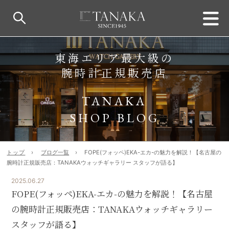
東海エリア最大級の
腕時計正規販売店
TANAKA
SHOP BLOG
トップ
ブログ一覧
FOPE(フォッペ)EKA-エカ-の魅力を解説！【名古屋の
腕時計正規販売店：TANAKAウォッチギャラリー スタッフが語る】
2025.06.27
FOPE(フォッペ)EKA-エカ-の魅力を解説！【名古屋
の腕時計正規販売店：TANAKAウォッチギャラリー
スタッフが語る】