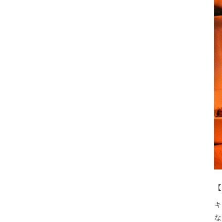
【
キ
な