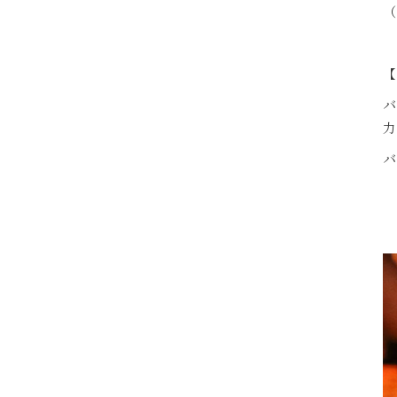
（
【
バ
力
バ