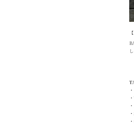
【
B
し
T
・
・
・
・
・