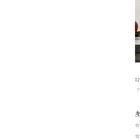
1
「
☆
☆