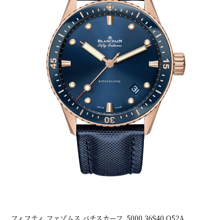
フィフティ ファゾムス バチスカーフ_5000 36S40 O52A