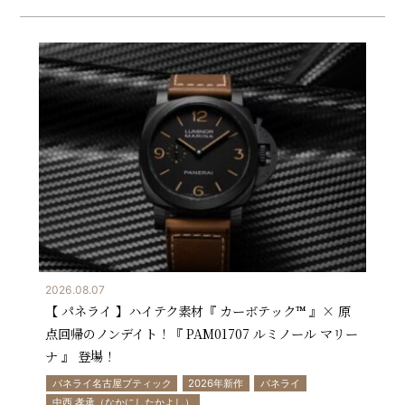
2026.08.07
【 パネライ 】ハイテク素材『 カーボテック™ 』× 原
点回帰のノンデイト！『 PAM01707 ルミノール マリー
ナ 』 登場！
パネライ名古屋ブティック
2026年新作
パネライ
中西 孝承（なかにしたかよし）