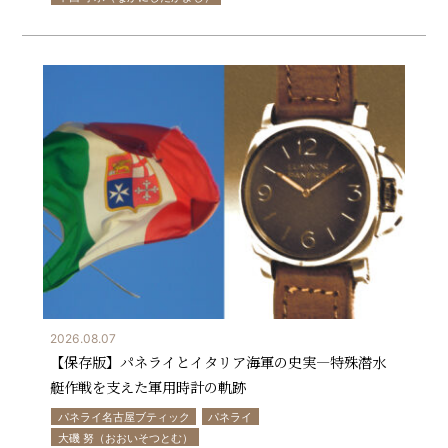
2026.08.07
【保存版】パネライとイタリア海軍の史実—特殊潜水
艇作戦を支えた軍用時計の軌跡
パネライ名古屋ブティック
パネライ
大磯 努（おおいそつとむ）