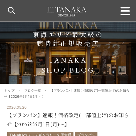
東海エリア最大級の
腕時計正規販売店
TANAKA
SHOP BLOG
トップ
ブログ一覧
【ブランパン】速報！価格改定(一部値上げ)のお知ら
せ【2026年6月1日(月)～】
2026.05.20
【ブランパン】速報！価格改定(一部値上げ)のお知ら
せ【2026年6月1日(月)～】
TANAKAウォッチギャラリー久屋大通
ブランパン