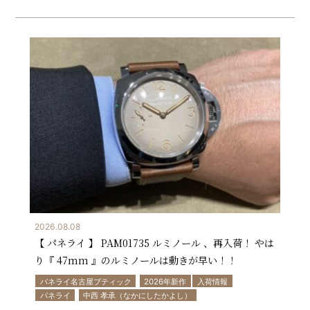
2026.08.08
【 パネライ 】 PAM01735 ルミノール 、再入荷！ やは
り『 47mm 』のルミノールは動きが早い！！
パネライ名古屋ブティック
2026年新作
入荷情報
パネライ
中西 孝承（なかにしたかよし）