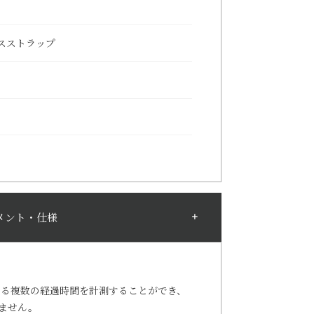
スストラップ
メント・仕様
する複数の経過時間を計測することができ、
ません。