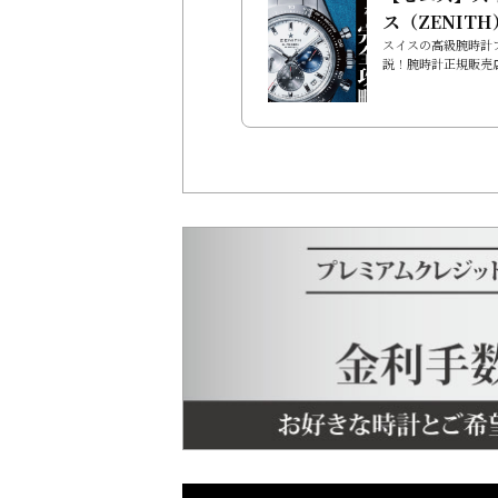
ス（ZENIT
規販売店TAN
スイスの高級腕時計ブ
説！腕時計正規販売
けする、あな
あなたにぴったりの
めの購入ガイ
でいるあなたは、き
いることでしょう。ゼ
ロックルで創業され
名な高級時計ブラン
れ、革新的な技術と
ます。この記事では、.