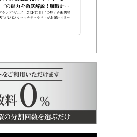
H）”の魅力を徹底解説！腕時計正
AKAウォッチギャラリーがお届
ランド”ゼニス（ZENITH）”の魅力を徹底解
店TANAKAウォッチギャラリーがお届けする、
たにぴったりの一本を見つけるた
1本を見つけるための購入ガイドこの記事を読ん
ド
っとゼニス（ZENITH）の時計に興味を持って
ニス（ZENITH）は、1865年にスイスのル・
た、歴史と革新性を兼ね備えた星のモチーフで有
ドです。クロノグラフのパイオニアとして知ら
洗練されたデザインで世界中の人々を魅了してい
..