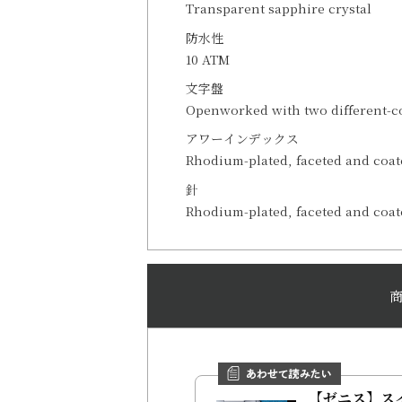
Transparent sapphire crystal
防水性
10 ATM
文字盤
Openworked with two different-c
アワーインデックス
Rhodium-plated, faceted and coa
針
Rhodium-plated, faceted and coa
【ゼニス】ス