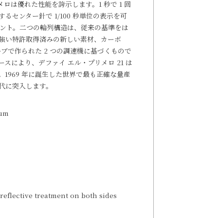
メロは優れた性能を誇示します。1 秒で 1 回
センター針で 1/100 秒単位の表示を可
ブメント。二つの輪列構造は、従来の基準をは
強い特許取得済みの新しい素材、カーボ
ーブで作られた 2 つの調速機に基づくもので
ケースにより、デファイ エル・プリメロ 21 は
1969 年に誕生した世界で最も正確な量産
代に突入します。
ium
reflective treatment on both sides