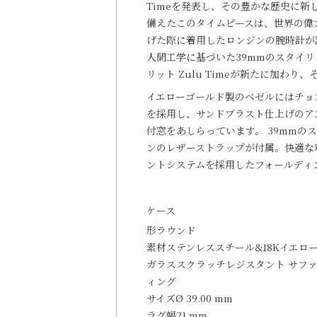
Timeを発表し、その豊かな歴史に
備えたこのタイムピースは、世界の偉
げた際に着用したロンジンの腕時計が
人間工学に基づいた39mmのスタイリ
リット Zulu Timeが新たに加わ
イエローゴールド製のベゼルにはチョ
を採用し、サンドブラスト仕上げのア
付窓をあしらっています。 39mmの
ンのレザーストラップが付属。快適な
ントシステムを採用したフォールディ
ケース
形
ラウンド
素材
ステンレススチール&18Kイエロー
ガラス
スクラッチレジスタント サフ
ィング
サイズ
Ø 39.00 mm
ラグ幅
21 mm