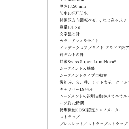
厚さ
13.50 mm
防水
10気圧防水
特徴
双方向回転ベゼル, ねじ込み式リ
重量
101.6 g
文字盤と針
カラー
アンスラサイト
インデックス
アプライド アラビア数
針
ギルトの針
特徴
Swiss Super-LumiNova®
ムーブメント＆機能
ムーブメントタイプ
自動巻
機能
時、分、秒、デイト表示 タイム
キャリバー
L844.4
ムーブメントの説明
自動巻メカニカルム
ーブ約72時間
特別機能
COSC認定クロノメーター
ストラップ
ブレスレット／ストラップ
ストラップ