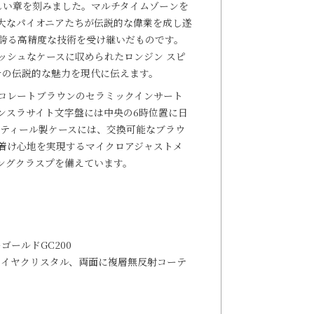
新しい章を刻みました。マルチタイムゾーンを
大なパイオニアたちが伝説的な偉業を成し遂
誇る高精度な技術を受け継いだものです。
ッシュなケースに収められたロンジン スピ
り、その伝説的な魅力を現代に伝えます。
コレートブラウンのセラミックインサート
ンスラサイト文字盤には中央の6時位置に日
スティール製ケースには、交換可能なブラウ
着け心地を実現するマイクロアジャストメ
ングクラスプを備えています。
ゴールドGC200
ァイヤクリスタル、両面に複層無反射コーテ