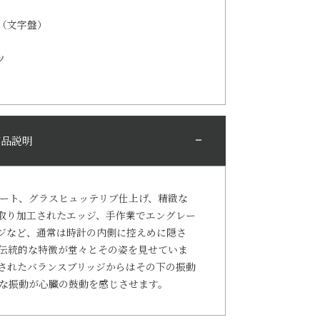
（文字盤）
ツ
商品説明
レート、グラスヒュッテリブ仕上げ、精緻な
取り加工されたエッジ、手作業でエングレー
ジなど、通常は時計の内側に控えめに隠さ
伝統的な特徴が堂々とその姿を見せていま
されたバランスブリッジからはその下の振動
な振動が心臓の鼓動を感じさせます。