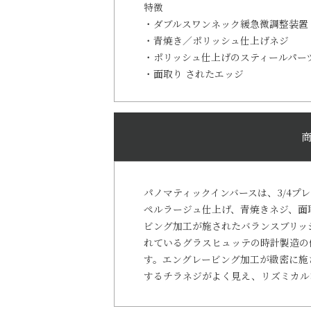
特徴
・ダブルスワンネック緩急微調整装置
・青焼き／ポリッシュ仕上げネジ
・ポリッシュ仕上げのスティールパー
・面取り されたエッジ
パノマティックインバースは、3/4プ
ペルラージュ仕上げ、青焼きネジ、面
ビング加工が施されたバランスブリッ
れているグラスヒュッテの時計製造の
す。エングレービング加工が緻密に施
するチラネジがよく見え、リズミカル