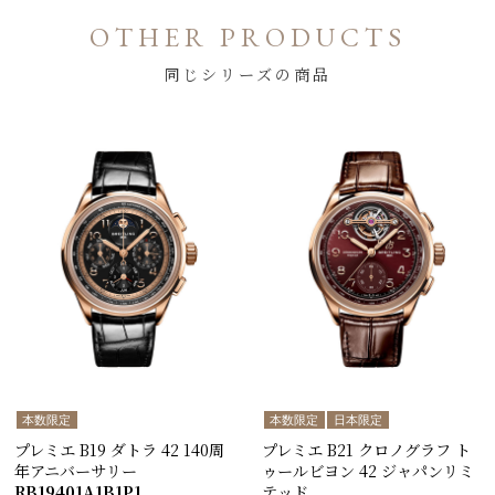
OTHER PRODUCTS
同じシリーズの商品
本数限定
本数限定
日本限定
プレミエ B19 ダトラ 42 140周
プレミエ B21 クロノグラフ ト
年アニバーサリー
ゥールビヨン 42 ジャパンリミ
RB19401A1B1P1
テッド