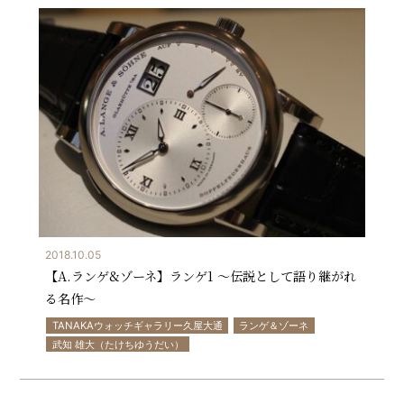
2018.10.05
【A.ランゲ&ゾーネ】ランゲ1 ～伝説として語り継がれ
る名作～
TANAKAウォッチギャラリー久屋大通
ランゲ＆ゾーネ
武知 雄大（たけちゆうだい）