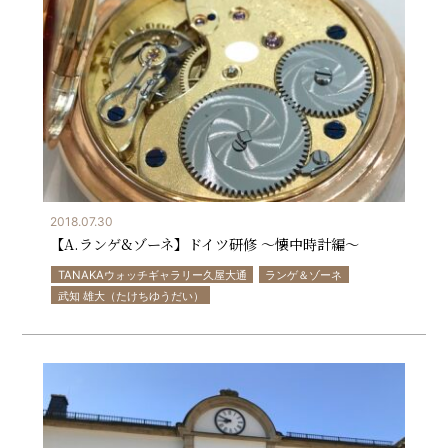
2018.07.30
【A.ランゲ&ゾーネ】ドイツ研修 ～懐中時計編～
TANAKAウォッチギャラリー久屋大通
ランゲ＆ゾーネ
武知 雄大（たけちゆうだい）