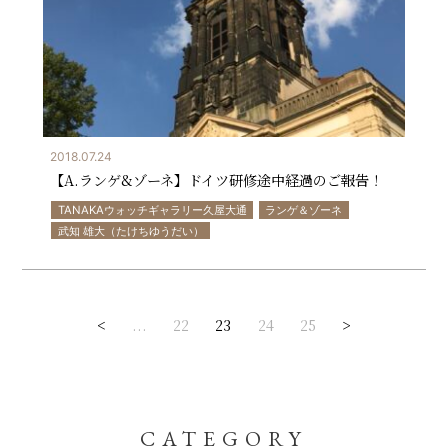
2018.07.24
【A.ランゲ&ゾーネ】ドイツ研修途中経過のご報告！
TANAKAウォッチギャラリー久屋大通
ランゲ＆ゾーネ
武知 雄大（たけちゆうだい）
<
...
22
23
24
25
>
CATEGORY