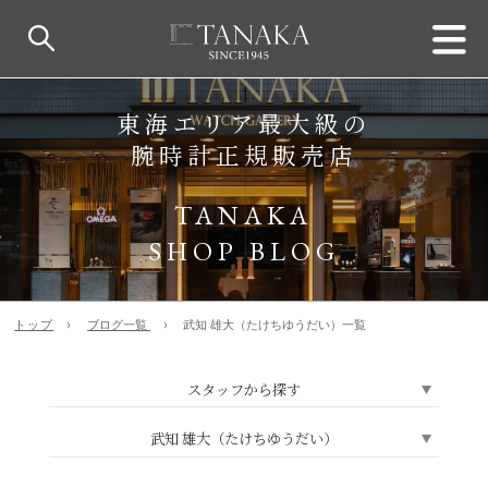
東海エリア最大級の
腕時計正規販売店
TANAKA
SHOP BLOG
トップ
ブログ一覧
武知 雄大（たけちゆうだい）一覧