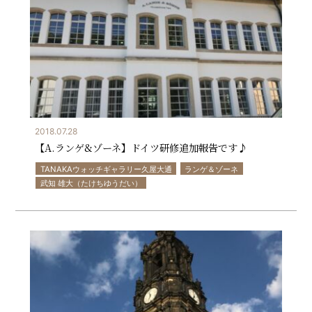
2018.07.28
【A.ランゲ&ゾーネ】ドイツ研修追加報告です♪
TANAKAウォッチギャラリー久屋大通
ランゲ＆ゾーネ
武知 雄大（たけちゆうだい）