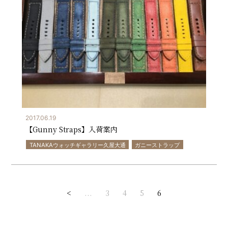
2017.06.19
【Gunny Straps】入荷案内
TANAKAウォッチギャラリー久屋大通
ガニーストラップ
<
...
3
4
5
6