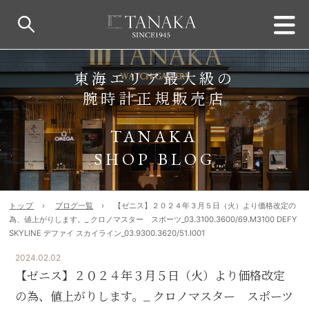
東海エリア最大級の
腕時計正規販売店
TANAKA
SHOP BLOG
トップ
ブログ一覧
【ゼニス】２０２４年３月５日（火）より価格改定の
為、値上がりします。_ クロノマスター スポーツ_03.3100.3600/69.M3100 DEFY
SKYLINE デファイ スカイライン_03.9300.3620/51.I001
2024.02.02
【ゼニス】２０２４年３月５日（火）より価格改定
の為、値上がりします。_ クロノマスター スポーツ