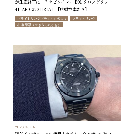
が生産終了に！？ナビタイマー B01 クロノグラフ
41_AB0139211B1A1_【店頭在庫あり】
ブライトリングブティック名古屋
ブライトリング
杉浦 昂季（すぎうらたかき）
2026.08.04
IWCインヂュニアの新風！セラミックモデルの魅力に