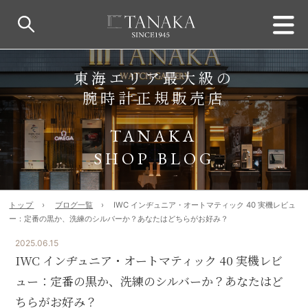
東海エリア最大級の
腕時計正規販売店
TANAKA
SHOP BLOG
トップ
ブログ一覧
IWC インヂュニア・オートマティック 40 実機レビュ
ー：定番の黒か、洗練のシルバーか？あなたはどちらがお好み？
2025.06.15
IWC インヂュニア・オートマティック 40 実機レビ
ュー：定番の黒か、洗練のシルバーか？あなたはど
ちらがお好み？