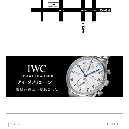
prev.
next.