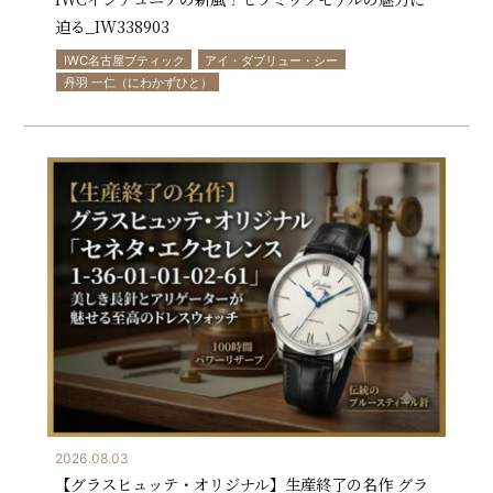
迫る_IW338903
IWC名古屋ブティック
アイ・ダブリュー・シー
丹羽 一仁（にわかずひと）
2026.08.03
【グラスヒュッテ・オリジナル】生産終了の名作 グラ