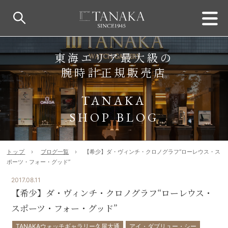
東海エリア最大級の
腕時計正規販売店
TANAKA
SHOP BLOG
トップ
ブログ一覧
【希少】ダ・ヴィンチ・クロノグラフ“ローレウス・ス
ポーツ・フォー・グッド”
2017.08.11
【希少】ダ・ヴィンチ・クロノグラフ“ローレウス・
スポーツ・フォー・グッド”
TANAKAウォッチギャラリー久屋大通
アイ・ダブリュー・シー