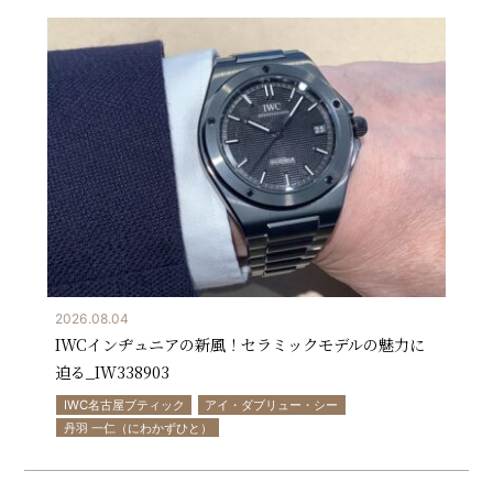
2026.08.04
IWCインヂュニアの新風！セラミックモデルの魅力に
迫る_IW338903
IWC名古屋ブティック
アイ・ダブリュー・シー
丹羽 一仁（にわかずひと）