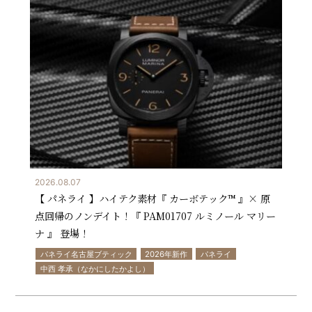
2026.08.07
【 パネライ 】ハイテク素材『 カーボテック™ 』× 原
点回帰のノンデイト！『 PAM01707 ルミノール マリー
ナ 』 登場！
パネライ名古屋ブティック
2026年新作
パネライ
中西 孝承（なかにしたかよし）