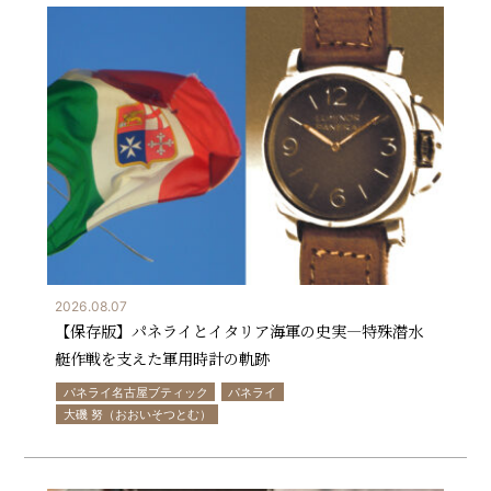
2026.08.07
【保存版】パネライとイタリア海軍の史実—特殊潜水
艇作戦を支えた軍用時計の軌跡
パネライ名古屋ブティック
パネライ
大磯 努（おおいそつとむ）