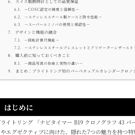
スイス製腕時計としての品質保証
－COSC認定の精度と信頼性－
－ステンレススチール製ケースと防水性能－
－スーパールミノバの使用と視認性－
デザインと機能の融合
－回転計算尺機能－
－ステンレススチールブレスレットとアリゲーターレザースト
購入前に知っておくべきこと
－商品写真の色味と実物の違い－
まとめ：ブライトリング初のパーペチュアルカレンダークロノ
はじめに
ライトリング 「ナビタイマー B19 クロノグラフ 43
家やエグゼクティブに向けた、隠れた7つの魅力を持つ特