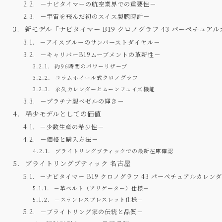
－ナビタイマーの航空業界での重要性－
－宇宙を飛んだ初のスイス製腕時計－
新モデル「ナビタイマー B19 クロノグラフ 43 パーペチュア
－アイスブルーのサンバーストダイヤル－
－キャリバーB19ムーブメントの革新性－
約96時間のパワーリザーブ
コラムホイール式クロノグラフ
永久カレンダーとムーンフェイズ機能
－プラチナ製ベゼルの輝き－
稀少モデルとしての価値
－少数生産の希少性－
－価格と購入方法－
ブライトリングブティックでの最新在庫確認
ブライトリングブティック 名古屋
－ナビタイマー B19 クロノグラフ 43 パーペチュアルカレ
－革ベルト（アリゲーター）仕様－
－ステンレスブレスレット仕様－
－ブライトリング家の伝統と品質－