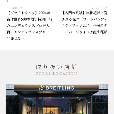
2024.10.15
2024.10.15
【ブライトリング】2024年
【名門の系譜】半世紀以上愛
新作世界500本限定特別仕様
される傑作「ブランパンフィ
のエンデュランスプロが入
フティファゾムス」伝説のダ
荷！エンデュランスプロ
イバーズウォッチ誕生秘話
44IRON…
取り扱い店舗
STORE LOCATION