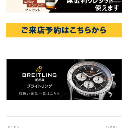
prev.
next.