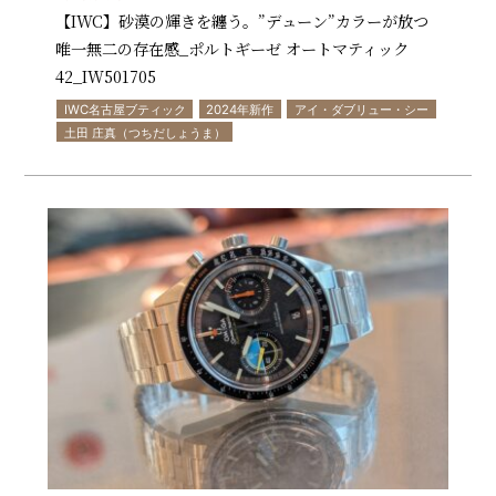
【IWC】砂漠の輝きを纏う。”デューン”カラーが放つ
唯一無二の存在感_ポルトギーゼ オートマティック
42_IW501705
IWC名古屋ブティック
2024年新作
アイ・ダブリュー・シー
土田 庄真（つちだしょうま）