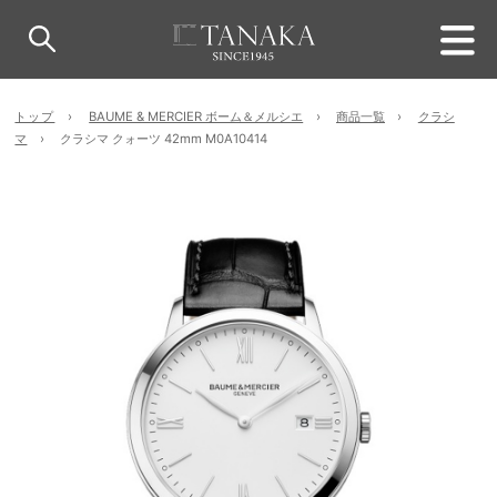
トップ
BAUME & MERCIER ボーム＆メルシエ
商品一覧
クラシ
マ
クラシマ クォーツ 42mm M0A10414