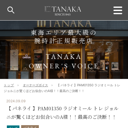
東海エリア最大級の
腕時計正規販売店
TANAKA
OWNER'S VOICE
トップ
オーナーズボイス
【 パネライ 】PAM01350 ラジオミール トレ
ジョルニが驚くほどお似合いのA様！！最高のご決断！！
2024.09.09
【 パネライ 】PAM01350 ラジオミール トレ ジョル
ニが驚くほどお似合いのA様！！最高のご決断！！
パネライ
メンズ