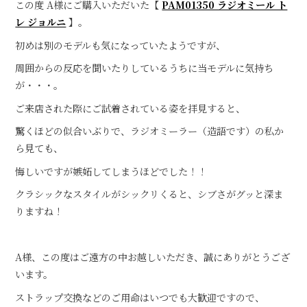
この度 A様にご購入いただいた【
PAM01350 ラジオミール ト
レ ジョルニ
】。
初めは別のモデルも気になっていたようですが、
周囲からの反応を聞いたりしているうちに当モデルに気持ち
が・・・。
ご来店された際にご試着されている姿を拝見すると、
驚くほどの似合いぶりで、ラジオミーラー（造語です）の私か
ら見ても、
悔しいですが嫉妬してしまうほどでした！！
クラシックなスタイルがシックリくると、シブさがグッと深ま
りますね！
A様、この度はご遠方の中お越しいただき、誠にありがとうござ
います。
ストラップ交換などのご用命はいつでも大歓迎ですので、