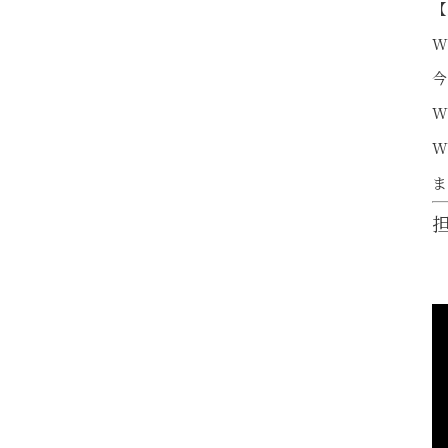
【
W
今
W
W
ま