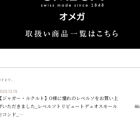
prev.
025.12.15
【ジャガー・ルクルト】O様に憧れのレベルソをお買い上
げいただきました_レベルソトリビュートデュオスモール
4
セコンド_…