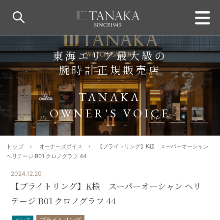
東海エリア最大級の
腕時計正規販売店
TANAKA
OWNER'S VOICE
トップ
オーナーズボイス
【ブライトリング】K様 スーパーオーシャン
ヘリテージ B01 クロノグラフ 44
2024.12.20
【ブライトリング】K様 スーパーオーシャン ヘリ
テージ B01 クロノグラフ 44
ブライトリング
メンズ