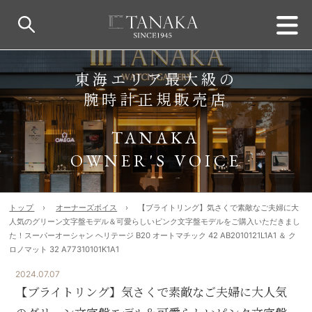
東海エリア最大級の
腕時計正規販売店
TANAKA
OWNER'S VOICE
トップ
オーナーズボイス
【ブライトリング】気さくで素敵なご夫婦に大
人気のグリーン文字盤モデル＆可愛らしいピンク文字盤モデルをご購入いただきまし
た！スーパーオーシャン ヘリテージ B20 オートマチック 42 AB2010121L1A1 ＆ ク
ロノマット 32 A77310101K1A1
2024.07.07
【ブライトリング】気さくで素敵なご夫婦に大人気