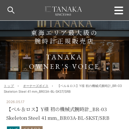
東海エリア最大級の
腕時計正規販売店
TANAKA
OWNER'S VOICE
トップ
オーナーズボイス
【ベル＆ロス】Y様 初の機械式腕時計_BR-03
Skeleton Steel 41 mm_BR03A-BL-SKST/SRB
2026.05.17
【ベル＆ロス】Y様 初の機械式腕時計_BR-03
Skeleton Steel 41 mm_BR03A-BL-SKST/SRB
ベル＆ロス
メンズ