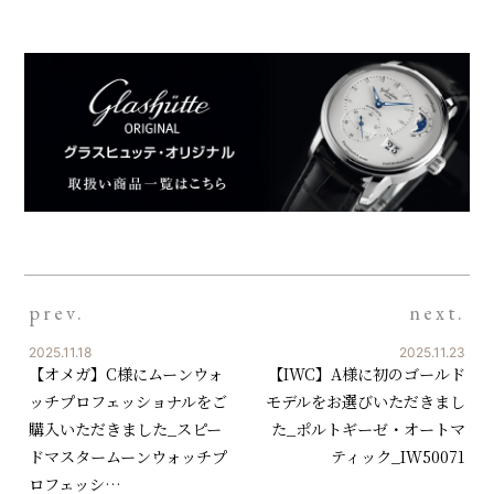
prev.
next.
2025.11.18
2025.11.23
【オメガ】C様にムーンウォ
【IWC】A様に初のゴールド
ッチプロフェッショナルをご
モデルをお選びいただきまし
購入いただきました_スピー
た_ポルトギーゼ・オートマ
ドマスタームーンウォッチプ
ティック_IW50071
ロフェッシ…