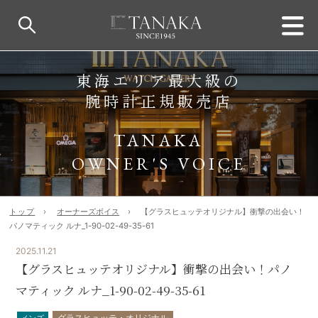
東海エリア最大級の
腕時計正規販売店
TANAKA
OWNER'S VOICE
トップ
オーナーズボイス
【グラスヒュッテオリジナル】衝撃の出会い！
パノマティック ルナ_1-90-02-49-35-61
2025.11.21
【グラスヒュッテオリジナル】衝撃の出会い！パノ
マティック ルナ_1-90-02-49-35-61
グラスヒュッテ・オリジナル
メンズ