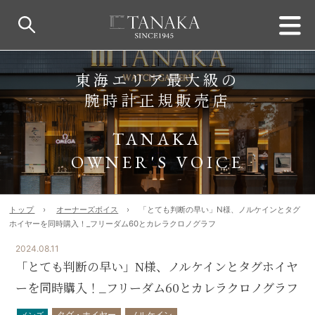
東海エリア最大級の
腕時計正規販売店
TANAKA
OWNER'S VOICE
トップ
オーナーズボイス
「とても判断の早い」N様、ノルケインとタグ
ホイヤーを同時購入！_フリーダム60とカレラクロノグラフ
2024.08.11
「とても判断の早い」N様、ノルケインとタグホイヤ
ーを同時購入！_フリーダム60とカレラクロノグラフ
タグ・ホイヤー
ノルケイン
メンズ