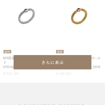
新作
新作
SOULS リング ホワイトゴール
SOULS リング イエローゴール
さらに表示
ド
ド
09E08AX_BN_B_XBX_00M
09E08AX_B4_G_XGX_00M
￥322,300
￥368,500