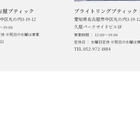
古屋ブティック
ブライトリングブティック 
区丸の内3-19-12
愛知県名古屋市中区丸の内3-19-1
久屋パークサイドビル1F
～19:00
定休 ※祝日の水曜は営業
営業時間 ： 12:00～19:00
11
定休日 ： 水曜日定休 ※祝日の水曜は
TEL.052-972-1884
ABOUT
NEWS
MEN'S BRAND
LADIE'S BR
ACCESS
BLOG/SNS
SERVICE/SUPPORT
CONTACT