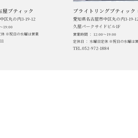
古屋ブティック
ブライトリングブティック 
区丸の内3-19-12
愛知県名古屋市中区丸の内3-19-1
久屋パークサイドビル1F
～19:00
定休 ※祝日の水曜は営業
営業時間 ： 12:00～19:00
11
定休日 ： 水曜日定休 ※祝日の水曜は
TEL.052-972-1884
ABOUT
NEWS
MEN'S BRAND
LADIE'S BR
ACCESS
BLOG/SNS
SERVICE/SUPPORT
CONTACT