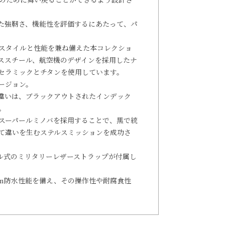
た強靭さ、機能性を評価するにあたって、パ
スタイルと性能を兼ね備えた本コレクショ
ススチール、航空機のデザインを採用したナ
セラミックとチタンを使用しています。
ージョン。
違いは、ブラックアウトされたインデック
。
スーパールミノバを採用することで、黒で統
て違いを生むステルスミッションを成功さ
ル式のミリタリーレザーストラップが付属し
 m防水性能を備え、その操作性や耐腐食性