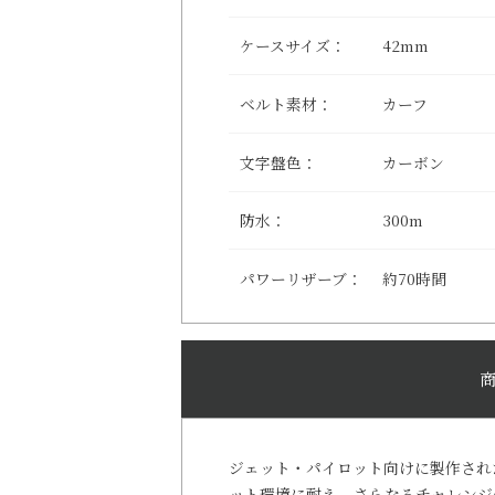
ケースサイズ：
42mm
ベルト素材：
カーフ
文字盤色：
カーボン
防水：
300m
パワーリザーブ：
約70時間
ジェット・パイロット向けに製作され
ット環境に耐え、さらなるチャレンジ